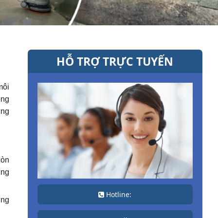
HỖ TRỢ TRỰC TUYẾN
môi
ông
ững
còn
ờng
Hotline:
ung