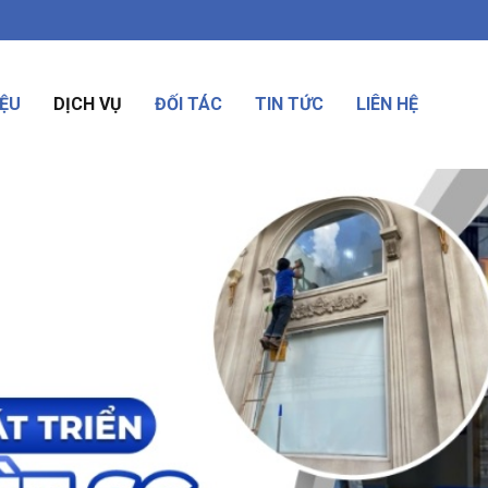
IỆU
DỊCH VỤ
ĐỐI TÁC
TIN TỨC
LIÊN HỆ