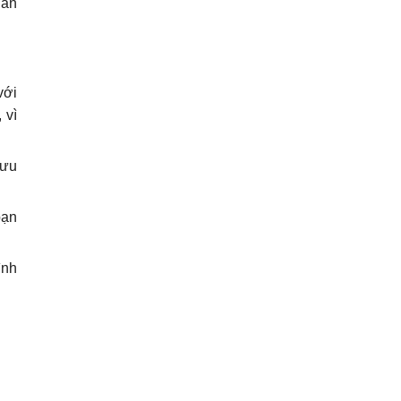
 ấn
với
 vì
.
 ưu
bạn
ình