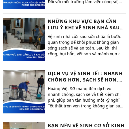
Đối với môi trường làm việc công sở,
thảm không chỉ chịu sự tác động từ bụi
bẩn mà còn dễ dàng bám mùi hôi, vi
khuẩn, gây ảnh hưởng đến sức khỏe và
NHỮNG KHU VỰC BẠN CẦN
không khí trong văn phòng.
LƯU Ý KHI VỆ SINH NHÀ SAU
SỬA CHỮA
Vệ sinh nhà cửa sau sửa chữa là bước
quan trọng để khôi phục không gian
sống sạch sẽ và an toàn. Sau khi thi
công, bụi bẩn, vết sơn và mảnh vụn có
thể làm giảm vẻ đẹp ngôi nhà. Để làm
sạch hiệu quả, bạn cần chú ý đến
những khu vực dễ bị bỏ sót.
DỊCH VỤ VỆ SINH TẾT: NHANH
CHÓNG HƠN, SẠCH SẼ HƠN,
TIẾT KIỆM HƠN TẠI TP.HCM
Hoàng Việt SG mang đến dịch vụ
nhanh chóng, sạch sẽ và tiết kiệm chi
phí, giúp bạn tận hưởng một kỳ nghỉ
Tết thật trọn vẹn trong không gian sạch
sẽ và thoải mái.
BẠN NÊN VỆ SINH CƠ SỞ KINH