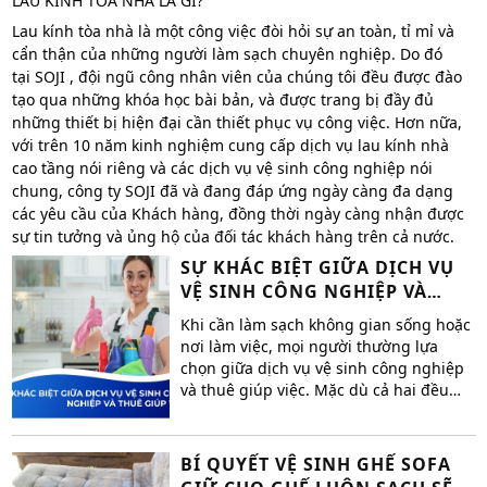
LAU KÍNH TÒA NHÀ LÀ GÌ?
Lau kính tòa nhà là một công việc đòi hỏi sự an toàn, tỉ mỉ và
cẩn thận của những người làm sạch chuyên nghiệp. Do đó
tại SOJI , đội ngũ công nhân viên của chúng tôi đều được đào
tạo qua những khóa học bài bản, và được trang bị đầy đủ
những thiết bị hiện đại cần thiết phục vụ công việc. Hơn nữa,
với trên 10 năm kinh nghiệm cung cấp dịch vụ lau kính nhà
cao tầng nói riêng và các dịch vụ vệ sinh công nghiệp nói
chung, công ty SOJI đã và đang đáp ứng ngày càng đa dạng
các yêu cầu của Khách hàng, đồng thời ngày càng nhận được
sự tin tưởng và ủng hộ của đối tác khách hàng trên cả nước.
SỰ KHÁC BIỆT GIỮA DỊCH VỤ
VỆ SINH CÔNG NGHIỆP VÀ
THUÊ GIÚP VIỆC
Khi cần làm sạch không gian sống hoặc
nơi làm việc, mọi người thường lựa
chọn giữa dịch vụ vệ sinh công nghiệp
và thuê giúp việc. Mặc dù cả hai đều
giúp bạn có được một không gian sạch
sẽ, nhưng chúng có những khác biệt rõ
rệt về quy mô, chất lượng dịch vụ, và
BÍ QUYẾT VỆ SINH GHẾ SOFA
chi phí. Bài viết này sẽ phân tích sự