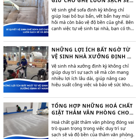
GIỮ CHO GHẾ LUÔN SẠCH SẼ
khác biệt giữa dịch vụ vệ sinh công
VÀ BỀN ĐẸP
nghiệp và thuê giúp việc, giúp bạn dễ
Vệ sinh ghế sofa định kỳ không chỉ
dàng đưa ra lựa chọn phù hợp.
giúp loại bỏ bụi bẩn, vết bẩn hay mùi
hôi mà còn bảo vệ độ bền của ghế. Bên
cạnh việc tự vệ sinh tại nhà, bạn có thể
sử dụng dịch vụ vệ sinh chuyên nghiệp
từ Hoàng Việt SG để đảm bảo ghế sofa
luôn sạch sẽ, khử trùng và bền đẹp.
NHỮNG LỢI ÍCH BẤT NGỜ TỪ
VỆ SINH NHÀ XƯỞNG ĐỊNH KỲ
MANG LẠI
Vệ sinh nhà xưởng định kỳ không chỉ
giúp duy trì sự sạch sẽ mà còn mang
nhiều lợi ích lâu dài, giúp nâng cao
hiệu suất công việc và bảo vệ sức khoẻ
nhân viên .
TỔNG HỢP NHỮNG HOÁ CHẤT
GIẶT THẢM VĂN PHÒNG CHO
DÂN CÔNG SỞ
Hoá chất giặt thảm văn phòng đóng vai
trò quan trọng trong việc duy trì sự
sạch sẽ và độ bền của thảm văn phòng.