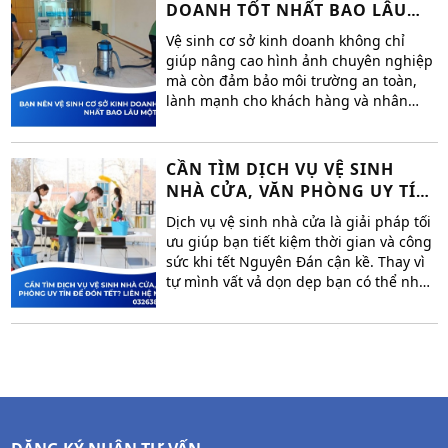
DOANH TỐT NHẤT BAO LÂU
MỘT LẦN
Vệ sinh cơ sở kinh doanh không chỉ
giúp nâng cao hình ảnh chuyên nghiệp
mà còn đảm bảo môi trường an toàn,
lành mạnh cho khách hàng và nhân
viên. Bao lâu một lần là đủ để thực
hiện vệ sinh cơ sở kinh doanh? Hãy
cùng công ty vệ sinh công nghiệp
CẦN TÌM DỊCH VỤ VỆ SINH
Hoàng Việt SG tìm giải pháp tối ưu để
NHÀ CỬA, VĂN PHÒNG UY TÍN
giữ cho không gian luôn sạch đẹp.
ĐỂ ĐÓN TẾT? LIÊN HỆ NGAY
Dịch vụ vệ sinh nhà cửa là giải pháp tối
0326381568
ưu giúp bạn tiết kiệm thời gian và công
sức khi tết Nguyên Đán cận kề. Thay vì
tự mình vất vả dọn dẹp bạn có thể nhờ
đội ngũ chuyên nghiệp để mang lại
không gian sống sạch sẽ, ấm áp, sẵn
sàng đón năm mới trọn vẹn cùng gia
đình.