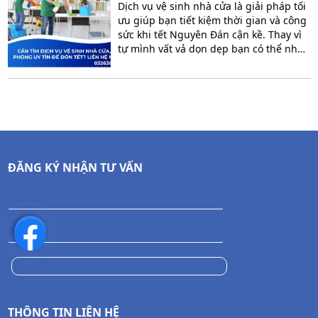
ĐỂ ĐÓN TẾT? LIÊN HỆ NGAY
Dịch vụ vệ sinh nhà cửa là giải pháp tối
0326381568
ưu giúp bạn tiết kiệm thời gian và công
sức khi tết Nguyên Đán cận kề. Thay vì
tự mình vất vả dọn dẹp bạn có thể nhờ
đội ngũ chuyên nghiệp để mang lại
không gian sống sạch sẽ, ấm áp, sẵn
sàng đón năm mới trọn vẹn cùng gia
đình.
ĐĂNG KÝ NHẬN TƯ VẤN
THÔNG TIN LIÊN HỆ