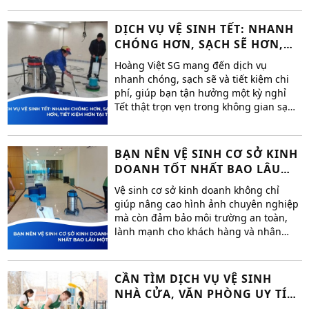
sạch hiệu quả, bạn cần chú ý đến
những khu vực dễ bị bỏ sót.
DỊCH VỤ VỆ SINH TẾT: NHANH
CHÓNG HƠN, SẠCH SẼ HƠN,
TIẾT KIỆM HƠN TẠI TP.HCM
Hoàng Việt SG mang đến dịch vụ
nhanh chóng, sạch sẽ và tiết kiệm chi
phí, giúp bạn tận hưởng một kỳ nghỉ
Tết thật trọn vẹn trong không gian sạch
sẽ và thoải mái.
BẠN NÊN VỆ SINH CƠ SỞ KINH
DOANH TỐT NHẤT BAO LÂU
MỘT LẦN
Vệ sinh cơ sở kinh doanh không chỉ
giúp nâng cao hình ảnh chuyên nghiệp
mà còn đảm bảo môi trường an toàn,
lành mạnh cho khách hàng và nhân
viên. Bao lâu một lần là đủ để thực
hiện vệ sinh cơ sở kinh doanh? Hãy
cùng công ty vệ sinh công nghiệp
CẦN TÌM DỊCH VỤ VỆ SINH
Hoàng Việt SG tìm giải pháp tối ưu để
NHÀ CỬA, VĂN PHÒNG UY TÍN
giữ cho không gian luôn sạch đẹp.