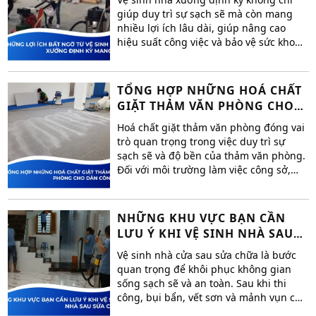
giúp duy trì sự sạch sẽ mà còn mang
nhiều lợi ích lâu dài, giúp nâng cao
hiệu suất công việc và bảo vệ sức khoẻ
nhân viên .
TỔNG HỢP NHỮNG HOÁ CHẤT
GIẶT THẢM VĂN PHÒNG CHO
DÂN CÔNG SỞ
Hoá chất giặt thảm văn phòng đóng vai
trò quan trọng trong việc duy trì sự
sạch sẽ và độ bền của thảm văn phòng.
Đối với môi trường làm việc công sở,
thảm không chỉ chịu sự tác động từ bụi
bẩn mà còn dễ dàng bám mùi hôi, vi
khuẩn, gây ảnh hưởng đến sức khỏe và
NHỮNG KHU VỰC BẠN CẦN
không khí trong văn phòng.
LƯU Ý KHI VỆ SINH NHÀ SAU
SỬA CHỮA
Vệ sinh nhà cửa sau sửa chữa là bước
quan trọng để khôi phục không gian
sống sạch sẽ và an toàn. Sau khi thi
công, bụi bẩn, vết sơn và mảnh vụn có
thể làm giảm vẻ đẹp ngôi nhà. Để làm