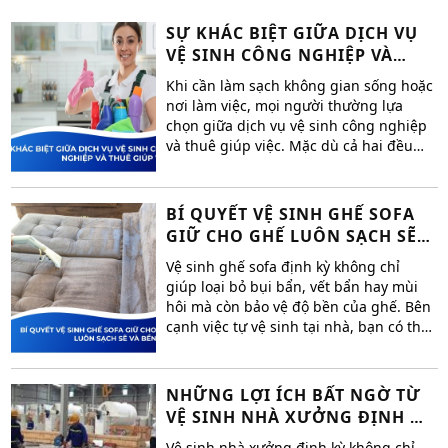
SỰ KHÁC BIỆT GIỮA DỊCH VỤ
VỆ SINH CÔNG NGHIỆP VÀ
THUÊ GIÚP VIỆC
Khi cần làm sạch không gian sống hoặc
nơi làm việc, mọi người thường lựa
chọn giữa dịch vụ vệ sinh công nghiệp
và thuê giúp việc. Mặc dù cả hai đều
giúp bạn có được một không gian sạch
sẽ, nhưng chúng có những khác biệt rõ
rệt về quy mô, chất lượng dịch vụ, và
BÍ QUYẾT VỆ SINH GHẾ SOFA
chi phí. Bài viết này sẽ phân tích sự
GIỮ CHO GHẾ LUÔN SẠCH SẼ
khác biệt giữa dịch vụ vệ sinh công
VÀ BỀN ĐẸP
nghiệp và thuê giúp việc, giúp bạn dễ
Vệ sinh ghế sofa định kỳ không chỉ
dàng đưa ra lựa chọn phù hợp.
giúp loại bỏ bụi bẩn, vết bẩn hay mùi
hôi mà còn bảo vệ độ bền của ghế. Bên
cạnh việc tự vệ sinh tại nhà, bạn có thể
sử dụng dịch vụ vệ sinh chuyên nghiệp
từ Hoàng Việt SG để đảm bảo ghế sofa
luôn sạch sẽ, khử trùng và bền đẹp.
NHỮNG LỢI ÍCH BẤT NGỜ TỪ
VỆ SINH NHÀ XƯỞNG ĐỊNH KỲ
MANG LẠI
Vệ sinh nhà xưởng định kỳ không chỉ